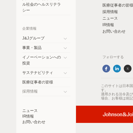
コスタリカ
ル社会のヘルスリテラ
医療従事者の皆
シー
採用情報
チェコ共和国
ニュース
IR情報
エクアドル
企業情報
お問い合わせ
ドイツ
J&Jグループ
Toggle
事業・製品
インド
submenu
Toggle
イノーベーションへの
フォローする
submenu
日本
Toggle
投資
submenu
メキシコ
サステナビリティ
Toggle
医療従事者の皆様
ニュージーランド
submenu
このサイトは日本国
す。
採用情報
適用される法令及び
パラグアイ
Toggle
場合、お客様は前記
submenu
ペルー
ニュース
IR情報
フィリピン
お問い合わせ
ロシア