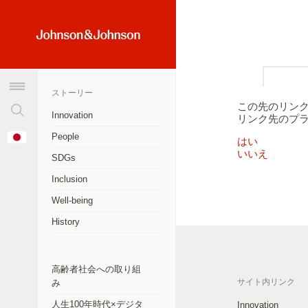
検
Home
索
Link
窓
(JNJ
を
Logo)
ストーリー
ク
この先のリン
リ
Innovation
リンク先のプ
ア
オーストラリア
Change
People
す
はい
Country
いいえ
アルゼンチン
る
SDGs
Inclusion
ブラジル
Well-being
カナダ
History
チリ
中華人民共和国
高齢者社会への取り組
サイト内リンク
み
コロンビア
人生100年時代×デジタ
Innovation