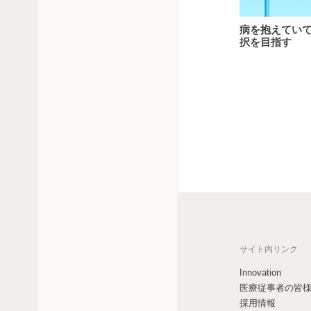
病
病を抱えてい
を
択を目指す
抱
え
て
い
て
も
自
分
ら
し
い
働
き
方
サイト内リンク
の
選
Innovation
択
医療従事者の皆
を
採用情報