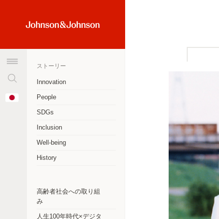
検
Home
索
Link
窓
(JNJ
を
Logo)
ストーリー
ク
リ
Innovation
ア
オーストラリア
Change
People
す
Country
アルゼンチン
る
SDGs
Inclusion
ブラジル
Well-being
カナダ
History
チリ
中華人民共和国
高齢者社会への取り組
み
コロンビア
人生100年時代×デジタ