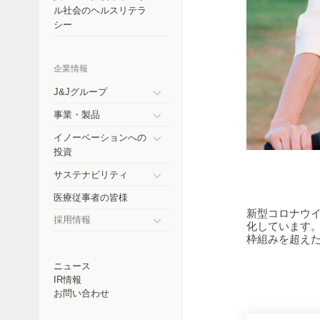
コスタリカ
ル社会のヘルスリテラ
シー
チェコ共和国
エクアドル
企業情報
ドイツ
J&Jグループ
Toggle
事業・製品
インド
submenu
Toggle
イノーベーションへの
submenu
日本
Toggle
投資
submenu
メキシコ
サステナビリティ
Toggle
医療従事者の皆様
ニュージーランド
submenu
新型コロナウ
採用情報
化しています。
パラグアイ
Toggle
枠組みを超え
submenu
ペルー
ニュース
IR情報
フィリピン
お問い合わせ
ロシア