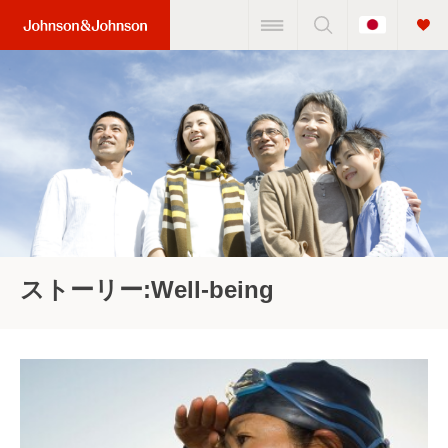
Change
Home
Country
Link
(JNJ
Logo)
ストーリー:Well-being