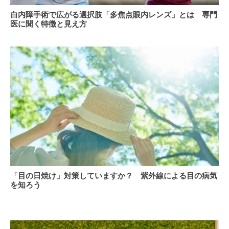
白
せ
白内障手術で広がる選択肢「多焦点眼内レンズ」とは 専門
内
ん
医に聞く特徴と見え方
障
か？
―
手
乱
術
視
で
と
広
見
が
え
る
方
選
の
択
話
肢
－
「多
焦
点
「目
眼
「目の日焼け」対策していますか？ 紫外線による目の病気
の
内
を知ろう
日
レ
焼
ン
け」
ズ」
対
と