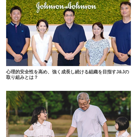
策
は
し
専
て
門
い
医
ま
に
す
聞
か？
く
紫
特
外
徴
線
と
に
見
心
心理的安全性を高め、強く成長し続ける組織を目指すJ&Jの
よ
え
理
取り組みとは？
る
方
的
目
安
の
全
病
性
気
を
を
高
知
め、
ろ
強
う
く