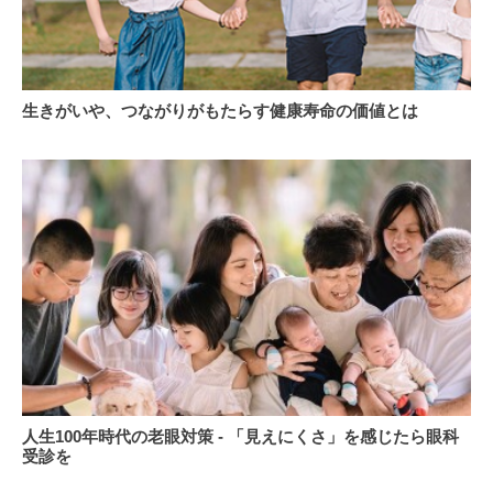
成
長
し
続
生
け
生きがいや、つながりがもたらす健康寿命の価値とは
き
る
が
組
い
織
や、
を
つ
目
な
指
が
す
J&J
り
の
が
取
も
り
た
組
ら
み
す
と
健
人
人生100年時代の老眼対策 - 「見えにくさ」を感じたら眼科
は？
康
生
受診を
寿
100
年
命