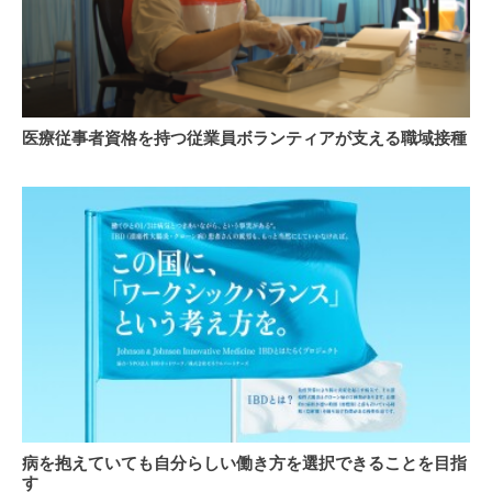
し
臓」
て
の
い
両
ま
面
す
か
ら
医
医療従事者資格を持つ従業員ボランティアが支える職域接種
予
療
防、
従
人
事
生
者
100
資
年
格
時
を
代
持
大
つ
切
従
な
業
人
員
を
ボ
守
ラ
病
病を抱えていても自分らしい働き方を選択できることを目指
る
ン
を
す
た