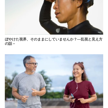
ぼ
ぼやけた視界、そのままにしていませんか？―乱視と見え方
や
の話－
け
た
視
界、
そ
の
ま
ま
に
し
て
い
ま