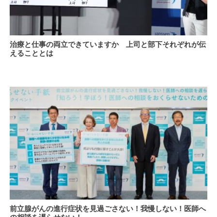
ま
期
す
受
か？
診
治
鍵
が
治療と仕事の両立できていますか 上司と部下それぞれが伝
療
は
大
えることとは
と
上
切
仕
司
～
事
と
の
部
両
下
立
の
で
コ
き
ミ
て
ュ
い
ニ
ま
ケ
す
ー
か
シ
上
ョ
司
ン
前
前立腺がんの進行症状を見過ごさない！我慢しない！医師へ
と
立