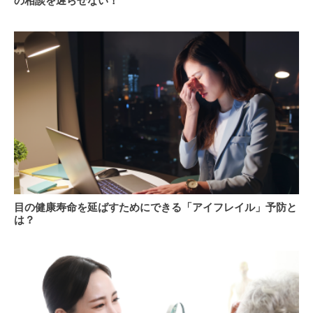
の相談を遅らせない！
部
腺
下
が
そ
ん
れ
の
ぞ
進
れ
行
が
症
伝
状
え
を
る
見
こ
過
と
ご
と
さ
は
目
な
目の健康寿命を延ばすためにできる「アイフレイル」予防と
の
い！
は？
健
我
康
慢
寿
し
命
な
を
い！
延
医