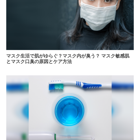
ご
を
し
目
方
指
心
す
と
体
の
健
マ
マスク生活で肌がゆらぐ？マスク内が臭う？ マスク敏感肌
康
ス
とマスク口臭の原因とケア方法
を
ク
保
生
つ
活
6
で
つ
肌
の
が
ポ
ゆ
イ
ら
ン
ぐ？
ト
マ
ス
ク