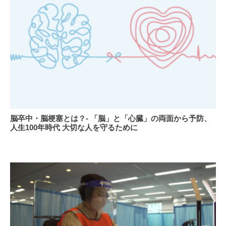
ん
ト」
の
が
治
鍵
療
に
に
取
り
組
む
世
界
脳
脳卒中・脳梗塞とは？- 「脳」と「心臓」の両面から予防、
中
卒
人生100年時代 大切な人を守るために
の
中・
看
脳
護
梗
師
塞
の
と
方々
は？-
を
「脳」
応
と
援
「心