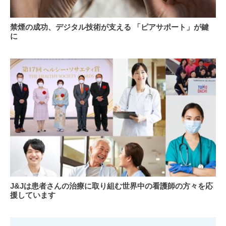
し
た
禁
禁煙の成功、デジタル技術が支える 「ピアサポート」が鍵
新
煙
に
し
の
い
成
ビ
功、
ジ
デ
ョ
ジ
ン
タ
ケ
ル
ア
技
と
術
は
が
支
え
る
J&J
「ピ
J&Jは患者さんの治療に取り組む世界中の看護師の方々を応
は
ア
援しています
患
サ
者
ポ
さ
ー