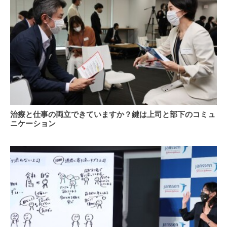
ブ
な
ル・
い
ワ
白
ー
内
ク
障
ス
と
タ
い
イ
う
リ
病
ン
気
グ」
治
～
治療と仕事の両立できていますか？鍵は上司と部下のコミュ
と
療
高
ニケーション
は
と
齢
仕
者
事
に
の
多
両
い
立
白
で
内
き
障
て
は
い
早