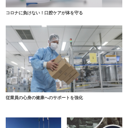
内
コ
が
コロナに負けない！口腔ケアが体を守る
ロ
臭
ナ
う？
に
マ
負
ス
け
ク
な
敏
い！
感
口
肌
腔
と
ケ
マ
ア
ス
が
ク
体
口
を
臭
従
従業員の心身の健康へのサポートを強化
守
の
業
る
原
員
因
の
と
心
ケ
身