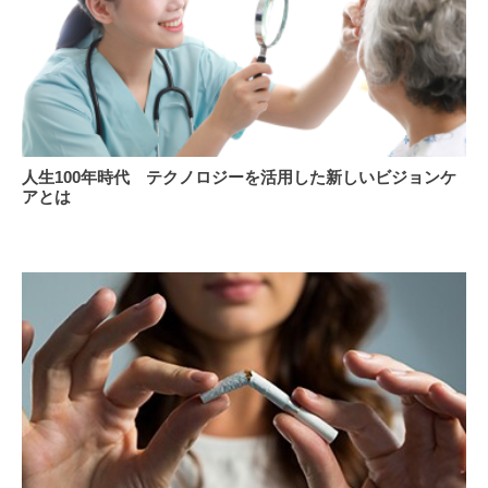
ば
師
す
へ
た
の
め
相
に
談
で
を
き
遅
人
る
ら
人生100年時代 テクノロジーを活用した新しいビジョンケ
生
「ア
せ
アとは
100
イ
な
年
フ
い！
時
レ
代
イ
テ
ル」
ク
予
ノ
防
ロ
と
ジ
は？
ー
を
活
用