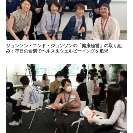
の
チ
ー
ム
ア
プ
ジ
ロ
ジョンソン・エンド・ジョンソンの「健康経営」の取り組
ョ
ー
み：毎日の習慣でヘルス＆ウェルビーイングを追求
ン
チ
ソ
を
ン・
支
エ
援
ン
す
ド・
る
ジ
～
J&J
ョ
メ
ン
デ
ソ
ィ
ン
カ
の
ル
「健