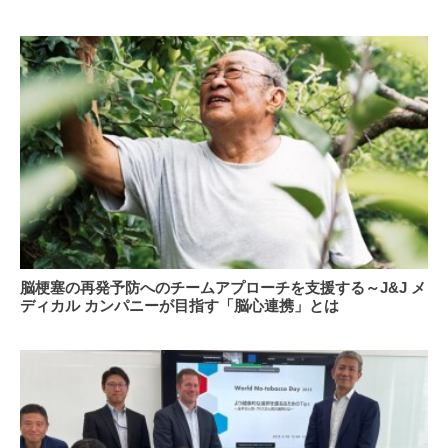
時
の
代
価
の
値
老
と
眼
は
対
策 - 「見
え
に
く
さ」
を
感
脳
脳梗塞の再発予防へのチームアプローチを支援する～J&J メ
じ
梗
ディカル カンパニーが目指す「脳心連携」とは
た
塞
ら
の
眼
再
科
発
受
予
診
防
を
へ