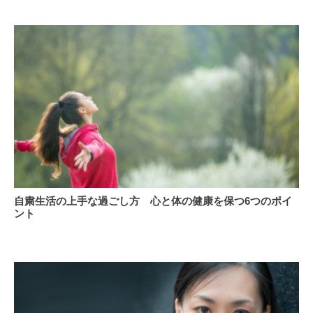
テ
抱
め
ィ
え
に
ア
て
が
い
支
て
え
も
る
自
職
分
域
ら
接
し
種
い
働
き
自
方
自粛生活の上手な過ごし方 心と体の健康を保つ6つのポイ
粛
を
ント
生
選
活
択
の
で
上
き
手
る
な
こ
過
と