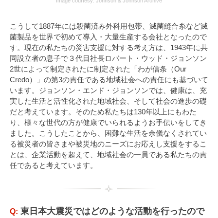
Image courtesy: Johnson & Johnson Archive
こうして1887年には殺菌済み外科用包帯、滅菌縫合糸など滅
菌製品を世界で初めて導入・大量生産する会社となったので
す。現在の私たちの災害支援に対する考え方は、1943年に共
同設立者の息子で３代目社長ロバート・ウッド・ジョンソン
2世によって制定されたに制定された「わが信条（Our
Credo）」の第3の責任である地域社会への責任にも基づいて
います。ジョンソン・エンド・ジョンソンでは、健康は、充
実した生活と活性化された地域社会、そして社会の進歩の礎
だと考えています。そのため私たちは130年以上にもわた
り、様々な世代の方が健康でいられるようお手伝いをしてき
ました。こうしたことから、困難な生活を余儀なくされてい
る被災者の皆さまや被災地のニーズにお応えし支援をするこ
とは、企業活動を超えて、地域社会の一員である私たちの責
任であると考えています。
東日本大震災ではどのような活動を行ったので
Q: