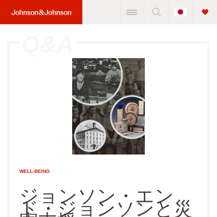
Change
Home
Country
Link
(JNJ
Logo)
WELL-BEING
ジョンソン・エン
ド・ジョンソンと災