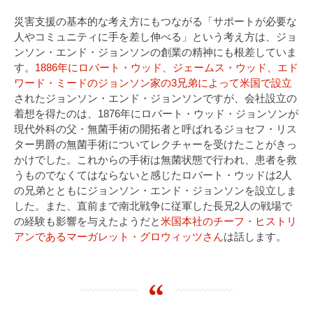
災害支援の基本的な考え方にもつながる「サポートが必要な
人やコミュニティに手を差し伸べる」という考え方は、ジョ
ンソン・エンド・ジョンソンの創業の精神にも根差していま
す。
1886年にロバート・ウッド、ジェームス・ウッド、エド
ワード・ミードのジョンソン家の3兄弟によって米国で設立
されたジョンソン・エンド・ジョンソンですが、会社設立の
着想を得たのは、1876年にロバート・ウッド・ジョンソンが
現代外科の父・無菌手術の開拓者と呼ばれるジョセフ・リス
ター男爵の無菌手術についてレクチャーを受けたことがきっ
かけでした。これからの手術は無菌状態で行われ、患者を救
うものでなくてはならないと感じたロバート・ウッドは2人
の兄弟とともにジョンソン・エンド・ジョンソンを設立しま
した。また、直前まで南北戦争に従軍した長兄2人の戦場で
の経験も影響を与えたようだと
米国本社のチーフ・ヒストリ
アンであるマーガレット・グロウィッツさん
は話します。