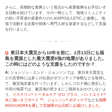
さらに、長期的な復興という視点から産業復興をお手伝いす
る活動を続けています。その一例として、地域コミュニティ
の担い手育成や産業作りのためNPO法人ETIC.と連携し、地
域で活動する企業や団体へ専門人材を派遣するなどして支援
を行いました。
東日本大震災から10年を前に、2月13日にも福
Q:
島を震源とした最大震度6強の地震がありました。
この時にはどのような支援をしたのですか？
A:
ジョンソン・エンド・ジョンソンでは、東日本大震災な
どの災害時には多くの社員がボランティア休暇などを取得し
て、被災地支援を行っています。しかしコロナ禍に発生した
今回の地震では、被災地の皆さまにご負担をおかけしないよ
う、
リステリン
トータルケア ゼロ プラス
、
バンドエイド
®
®
水に強いタフガード ™
、
ジョンソン
ボディケア
などを
国際
®
NGOのADRAを通して宮城県の山元町にお届けしました。