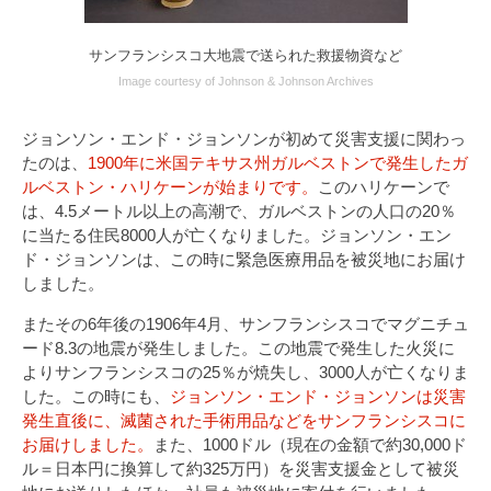
サンフランシスコ大地震で送られた救援物資など
Image courtesy of Johnson & Johnson Archives
ジョンソン・エンド・ジョンソンが初めて災害支援に関わっ
たのは、
1900年に米国テキサス州ガルベストンで発生したガ
ルベストン・ハリケーンが始まりです。
このハリケーンで
は、4.5メートル以上の高潮で、ガルベストンの人口の20％
に当たる住民8000人が亡くなりました。ジョンソン・エン
ド・ジョンソンは、この時に緊急医療用品を被災地にお届け
しました。
またその6年後の1906年4月、サンフランシスコでマグニチュ
ード8.3の地震が発生しました。この地震で発生した火災に
よりサンフランシスコの25％が焼失し、3000人が亡くなりま
した。この時にも、
ジョンソン・エンド・ジョンソンは災害
発生直後に、滅菌された手術用品などをサンフランシスコに
お届けしました。
また、1000ドル（現在の金額で約30,000ド
ル＝日本円に換算して約325万円）を災害支援金として被災