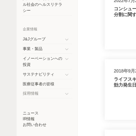
2022年7月
コスタリカ
ル社会のヘルスリテラ
コンシュ
シー
分割に関
チェコ共和国
エクアドル
企業情報
ドイツ
J&Jグループ
Toggle
事業・製品
インド
submenu
Toggle
イノーベーションへの
submenu
日本
Toggle
投資
submenu
2018年9月
メキシコ
サステナビリティ
ライフス
Toggle
医療従事者の皆様
効力発生
ニュージーランド
submenu
採用情報
パラグアイ
Toggle
submenu
ペルー
ニュース
IR情報
フィリピン
お問い合わせ
ロシア