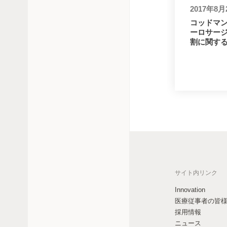
2017年8月
コッドマン
ーロサー
ドイツ語
英語
フランス語
割に関す
ウルグアイ
アメリカ
ベネズエラ・ボリバル
サイト内リンク
Innovation
医療従事者の皆
採用情報
ニュース