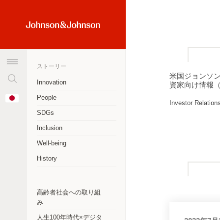
検
Home
索
Link
窓
(JNJ
を
Logo)
ストーリー
ク
米国ジョンソ
リ
Innovation
資家向け情報
ア
オーストラリア
Change
People
す
Investor Relation
Country
アルゼンチン
る
SDGs
Inclusion
ブラジル
Well-being
カナダ
History
チリ
中華人民共和国
高齢者社会への取り組
み
コロンビア
人生100年時代×デジタ