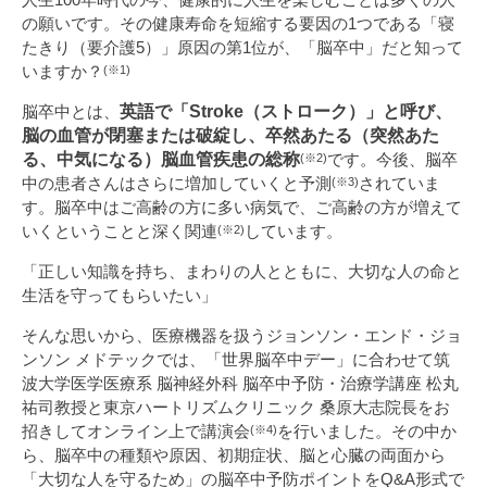
の願いです。その健康寿命を短縮する要因の1つである「寝
たきり（要介護5）」原因の第1位が、「脳卒中」だと知って
いますか？
(※1)
脳卒中とは、
英語で「Stroke（ストローク）」と呼び、
脳の血管が閉塞または破綻し、卒然あたる（突然あた
る、中気になる）脳血管疾患の総称
です。今後、脳卒
(※2)
中の患者さんはさらに増加していくと予測
されていま
(※3)
す。脳卒中はご高齢の方に多い病気で、ご高齢の方が増えて
いくということと深く関連
しています。
(※2)
「正しい知識を持ち、まわりの人とともに、大切な人の命と
生活を守ってもらいたい」
そんな思いから、医療機器を扱うジョンソン・エンド・ジョ
ンソン メドテックでは、「世界脳卒中デー」に合わせて筑
波大学医学医療系 脳神経外科 脳卒中予防・治療学講座 松丸
祐司教授と東京ハートリズムクリニック 桑原大志院長をお
招きしてオンライン上で講演会
を行いました。その中か
(※4)
ら、脳卒中の種類や原因、初期症状、脳と心臓の両面から
「大切な人を守るため」の脳卒中予防ポイントをQ&A形式で