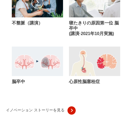
治
細
ン
～
療
動
パ
J&J
法
と
ニ
メ
不
寝
不整脈（講演）
寝たきりの原因第一位 脳
は？
ー
デ
整
た
卒中
ィ
脈
き
(講演·2021年10月実施)
カ
（講
り
ル
演）
の
カ
原
ン
因
パ
第
ニ
一
ー
位
脳
心
脳卒中
心原性脳塞栓症
が
脳
卒
原
目
卒
中
性
指
中
脳
す
(講
塞
「脳
イノベーション ストーリーを見る
演
栓
心
·2021
症
連
年
携」
10