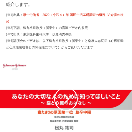
紹介します。
(※1)出典：
厚生労働省 2022（令和４）年 国民生活基礎調査の概況-IV 介護の状
況
(※2)下記、松丸裕司教授（脳卒中）の講演ビデオ内参照
(※3)出典：東京医科歯科大学 伏見清秀教授
(※4)講演会のビデオは、以下松丸裕司教授（脳卒中）と桑原大志院長（心房細動
と心原性脳梗塞との関係性について）からご覧いただけます