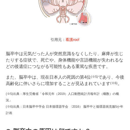
引用元：
看護roo!
脳卒中は元気だった人が突然意識をなくしたり、麻痺が生じ
たりする症状で、死亡や、身体機能や言語機能が失われるな
どの後遺症につながる可能性もある重篤な疾患です。
また、脳卒中は、現在日本人の死因の第4位
であり、今後
(※5)
高齢化に伴いさらに増加することが見込まれています
。
(※6)
(※5)出典：厚生労働省「令和元年（2019）人口動態統計月報年計（概数）の概
況」
(※6)出典：日本脳卒中学会 日本循環器学会 〈2016） 脳卒中と循環器病克服5か年
計画