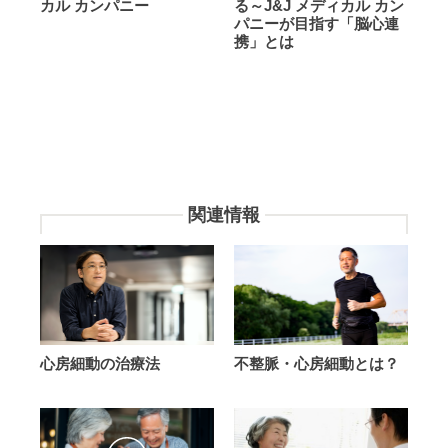
脈
塞
カル カンパニー
る～J&J メディカル カン
パニーが目指す「脳心連
｜
の
携」とは
ジ
再
ョ
発
ン
予
ソ
防
ン・
へ
エ
の
ン
チ
ド・
ー
関連情報
ジ
ム
ョ
ア
ン
プ
ソ
ロ
ン
ー
メ
チ
心
不
デ
を
心房細動の治療法
不整脈・心房細動とは？
房
整
ィ
支
細
脈・
カ
援
動
心
ル
す
の
房
カ
る