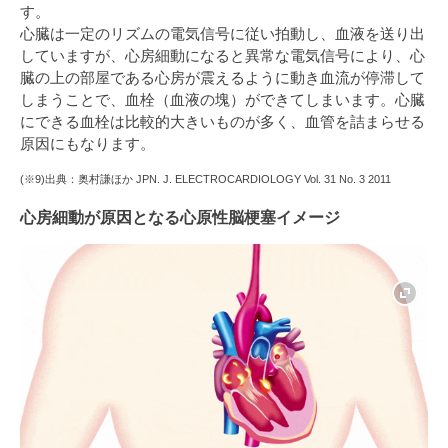
す。
心臓は一定のリズムの電気信号に従い拍動し、血液を送り出
していますが、心房細動になると異常な電気信号により、心
臓の上の部屋である心房が震えるように動き血流が停滞して
しまうことで、血栓（血液の塊）ができてしまいます。心臓
にできる血栓は比較的大きいものが多く、血管を詰まらせる
原因にもなります。
(※9)出典：奥村謙ほか JPN. J. ELECTROCARDIOLOGY Vol. 31 No. 3 2011
心房細動が原因となる心原性脳梗塞イメージ