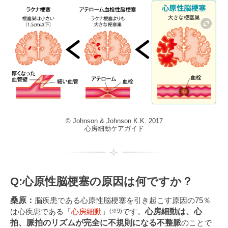
© Johnson & Johnson K.K. 2017
心房細動ケアガイド
Q:
心原性脳梗塞の原因は何ですか？
桑原：
脳疾患である心原性脳梗塞を引き起こす原因の75％
は心疾患である「
心房細動
」
です。
心房細動は、心
(※9)
拍、脈拍のリズムが完全に不規則になる不整脈
のことで