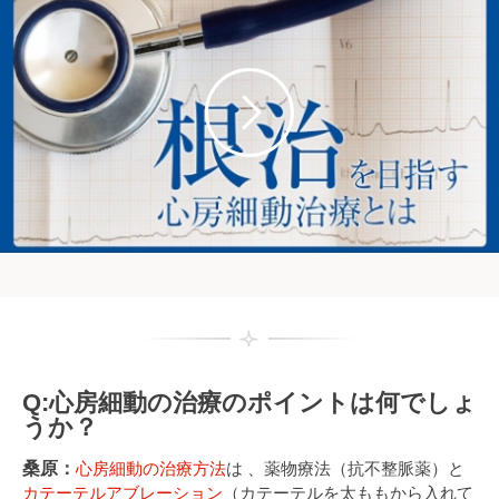
Q:心房細動の治療のポイントは何でしょ
うか？
桑原：
心房細動の治療方法
は 、薬物療法（抗不整脈薬）と
カテーテルアブレーション
（カテーテルを太ももから入れて