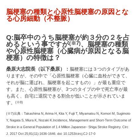
脳梗塞の種類と心原性脳梗塞の原因とな
る心房細動（不整脈）
Q:脳卒中のうち脳梗塞が約３分の２を占
めるという事ですが
、脳梗塞の種類
(※7)
や心原性脳梗塞（心臓病が原因となる脳
梗塞）の特徴は？
桑原大志院長（以下桑原）：
脳梗塞には３つのタイプがあ
りますが、その中で「心原性脳梗塞（心臓に血栓ができて、
それが脳に運ばれ、脳梗塞を起こすもの）」が最も重症で
す。また、心原性脳梗塞が、3つのタイプの中で死亡率が最
も高く、自宅に退院できる割合が低いことが示されていま
す。
(※8)
(※7)出典：Takashima N, Arima H, Kita Y, Fujii T, Miyamatsu N, Komori M, Sugimoto
Y, Nagata S, Miura K, Nozaki K.Incidence, Management and Short-Term Outcome of
Stroke in a General Population of 1.4 Million Japanese– Shiga Stroke Registry. Circ
J. 2017 Oct 25;81(11):1636-1646. doi: 10.1253/circj.CJ-17-0