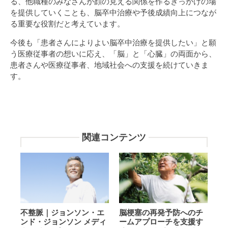
る、他職種のみなさんが顔の見える関係を作るきっかけの場
を提供していくことも、脳卒中治療や予後成績向上につなが
る重要な役割だと考えています。
今後も「患者さんによりよい脳卒中治療を提供したい」と願
う医療従事者の想いに応え、「脳」と「心臓」の両面から、
患者さんや医療従事者、地域社会への支援を続けていきま
す。
関連コンテンツ
不
脳
不整脈｜ジョンソン・エ
脳梗塞の再発予防へのチ
整
梗
ンド・ジョンソン メディ
ームアプローチを支援す