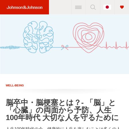
Change
Home
Country
Link
(JNJ
Logo)
WELL-BEING
脳卒中・脳梗塞とは？- 「脳」と
「心臓」の両面から予防、人生
100年時代 大切な人を守るために
人生100年時代の今、健康的に人生を楽しむことは多くの人