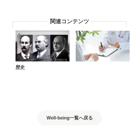
関連コンテンツ
歴
い
歴史
史
ま
こ
そ
知
っ
て
お
Well-being一覧へ戻る
き
た
い！