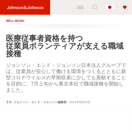
Change
Home
Country
Link
WELL-BEING
(JNJ
Logo)
医療従事者資格を持つ
従業員ボランティアが支える職域
接種
ジョンソン・エンド・ジョンソン日本法人グループで
は、従業員が安心して働ける環境をつくるとともに新
型コロナウイルスの早期収束に少しでも貢献すること
を目的に、7月上旬から東京本社で職域接種を開始し
ました。
著者: 
ジョンソン・エンド・ジョンソン編集部
2021年9月22日