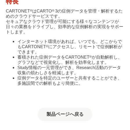
特長
CARTONET
はCARTO
3の症例データを管理・解析するた
®
®
めのクラウドサービスです。
セキュアなクラウド管理が可能にする様々なコンテンツが
日々の業務をドライブし、効率的な症例解析の実現をサポー
トします。
インターネット環境があれば、いつでも、どこからで
もCARTONET
にアクセスし、リモートで症例解析が
®
できます。
蓄積された症例データをCARTONET
が自動解析し、
®
グラフなどで視覚化し、解析を効率化します。
Study情報の一元管理ができ、Research活動のデータ
収集の煩わしさを軽減します。
症例データを特定のユーザーと共有することができ、
多施設間での解析もより簡便に。
製品ページへ戻る