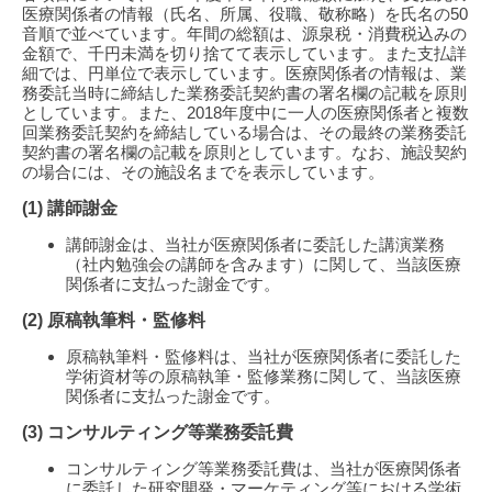
医療関係者の情報（氏名、所属、役職、敬称略）を氏名の50
音順で並べています。年間の総額は、源泉税・消費税込みの
金額で、千円未満を切り捨てて表示しています。また支払詳
細では、円単位で表示しています。医療関係者の情報は、業
務委託当時に締結した業務委託契約書の署名欄の記載を原則
としています。また、2018年度中に一人の医療関係者と複数
回業務委託契約を締結している場合は、その最終の業務委託
契約書の署名欄の記載を原則としています。なお、施設契約
の場合には、その施設名までを表示しています。
(1) 講師謝金
講師謝金は、当社が医療関係者に委託した講演業務
（社内勉強会の講師を含みます）に関して、当該医療
関係者に支払った謝金です。
(2) 原稿執筆料・監修料
原稿執筆料・監修料は、当社が医療関係者に委託した
学術資材等の原稿執筆・監修業務に関して、当該医療
関係者に支払った謝金です。
(3) コンサルティング等業務委託費
コンサルティング等業務委託費は、当社が医療関係者
に委託した研究開発・マーケティング等における学術