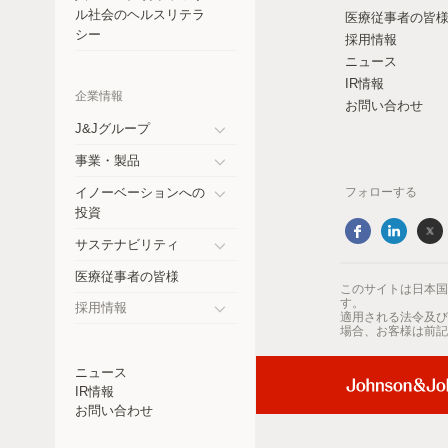
コスタリカ
ル社会のヘルスリテラ
医療従事者の皆
シー
採用情報
チェコ共和国
ニュース
IR情報
エクアドル
企業情報
お問い合わせ
ドイツ
J&Jグループ
Toggle
事業・製品
インド
submenu
Toggle
イノーベーションへの
フォローする
submenu
日本
Toggle
投資
submenu
メキシコ
サステナビリティ
Toggle
医療従事者の皆様
ニュージーランド
submenu
このサイトは日本国
す。
採用情報
適用される法令及び
パラグアイ
Toggle
場合、お客様は前記
submenu
ペルー
ニュース
IR情報
フィリピン
お問い合わせ
ロシア