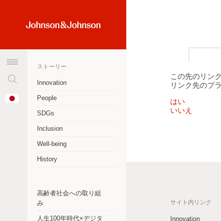
検
Home
索
Link
窓
(JNJ
を
Logo)
ストーリー
ク
この先のリン
リ
Innovation
リンク先のプ
ア
オーストラリア
Change
People
す
はい
Country
いいえ
アルゼンチン
る
SDGs
Inclusion
ブラジル
Well-being
カナダ
History
チリ
中華人民共和国
高齢者社会への取り組
サイト内リンク
み
コロンビア
人生100年時代×デジタ
Innovation