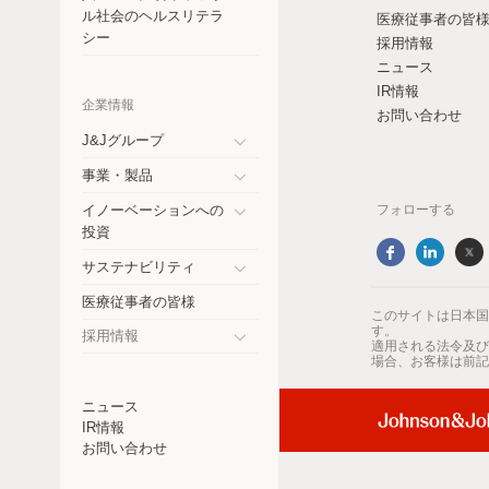
コスタリカ
ル社会のヘルスリテラ
医療従事者の皆
シー
採用情報
チェコ共和国
ニュース
IR情報
エクアドル
企業情報
お問い合わせ
ドイツ
J&Jグループ
Toggle
事業・製品
インド
submenu
Toggle
イノーベーションへの
フォローする
submenu
日本
Toggle
投資
submenu
メキシコ
サステナビリティ
Toggle
医療従事者の皆様
ニュージーランド
submenu
このサイトは日本国
す。
採用情報
適用される法令及び
パラグアイ
Toggle
場合、お客様は前記
submenu
ペルー
ニュース
IR情報
フィリピン
お問い合わせ
ロシア