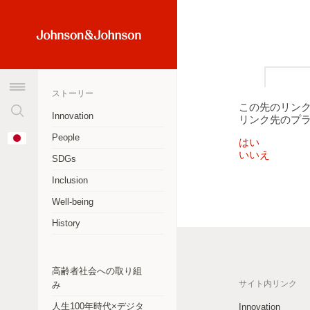
検
Home
索
Link
窓
(JNJ
を
Logo)
ストーリー
ク
この先のリン
リ
Innovation
リンク先のプ
ア
オーストラリア
Change
People
す
はい
Country
いいえ
アルゼンチン
る
SDGs
Inclusion
ブラジル
Well-being
カナダ
History
チリ
中華人民共和国
高齢者社会への取り組
サイト内リンク
み
コロンビア
人生100年時代×デジタ
Innovation