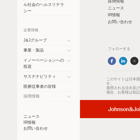
採用情報
コスタリカ
ル社会のヘルスリテラ
ニュース
シー
IR情報
チェコ共和国
お問い合わせ
エクアドル
企業情報
ドイツ
J&Jグループ
Toggle
フォローする
事業・製品
インド
submenu
Toggle
イノーベーションへの
submenu
日本
Toggle
投資
submenu
メキシコ
サステナビリティ
このサイトは日本国
Toggle
す。
医療従事者の皆様
適用される法令及び
ニュージーランド
submenu
場合、お客様は前記
採用情報
パラグアイ
Toggle
submenu
ペルー
ニュース
IR情報
フィリピン
お問い合わせ
ロシア