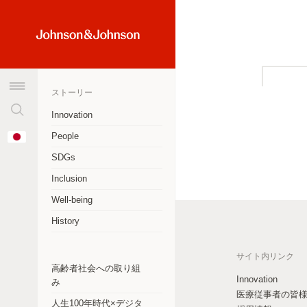
検
Home
索
Link
窓
(JNJ
を
Logo)
ストーリー
ク
リ
Innovation
ア
オーストラリア
Change
People
す
Country
アルゼンチン
る
SDGs
Inclusion
ブラジル
Well-being
カナダ
History
チリ
サイト内リンク
中華人民共和国
高齢者社会への取り組
Innovation
み
コロンビア
医療従事者の皆
人生100年時代×デジタ