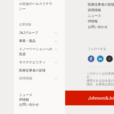
コスタリカ
ル社会のヘルスリテラ
医療従事者の皆
シー
採用情報
チェコ共和国
ニュース
IR情報
エクアドル
企業情報
お問い合わせ
ドイツ
J&Jグループ
Toggle
事業・製品
インド
submenu
Toggle
イノーベーションへの
フォローする
submenu
日本
Toggle
投資
submenu
メキシコ
サステナビリティ
Toggle
医療従事者の皆様
ニュージーランド
submenu
このサイトは日本国
す。
採用情報
適用される法令及び
パラグアイ
Toggle
場合、お客様は前記
submenu
ペルー
ニュース
IR情報
フィリピン
お問い合わせ
ロシア