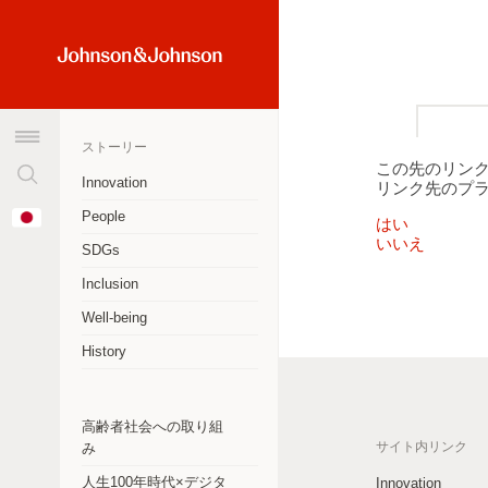
検
Home
索
Link
窓
(JNJ
を
Logo)
ストーリー
ク
この先のリン
リ
Innovation
リンク先のプ
ア
オーストラリア
Change
People
す
はい
Country
いいえ
アルゼンチン
る
SDGs
Inclusion
ブラジル
Well-being
カナダ
History
チリ
中華人民共和国
高齢者社会への取り組
サイト内リンク
み
コロンビア
人生100年時代×デジタ
Innovation