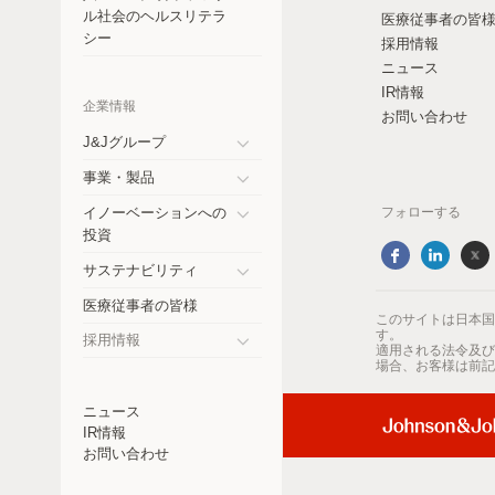
コスタリカ
ル社会のヘルスリテラ
医療従事者の皆
シー
採用情報
チェコ共和国
ニュース
IR情報
エクアドル
企業情報
お問い合わせ
ドイツ
J&Jグループ
Toggle
事業・製品
インド
submenu
Toggle
イノーベーションへの
フォローする
submenu
日本
Toggle
投資
submenu
メキシコ
サステナビリティ
Toggle
医療従事者の皆様
ニュージーランド
submenu
このサイトは日本国
す。
採用情報
適用される法令及び
パラグアイ
Toggle
場合、お客様は前記
submenu
ペルー
ニュース
IR情報
フィリピン
お問い合わせ
ロシア