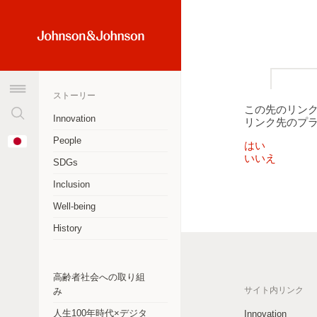
検
Home
索
Link
窓
(JNJ
を
Logo)
ストーリー
ク
この先のリン
リ
Innovation
リンク先のプ
ア
オーストラリア
Change
People
す
はい
Country
いいえ
アルゼンチン
る
SDGs
Inclusion
ブラジル
Well-being
カナダ
History
チリ
中華人民共和国
高齢者社会への取り組
サイト内リンク
み
コロンビア
人生100年時代×デジタ
Innovation