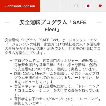
Change
Home
Country
Link
(JNJ
安全運転プログラム「SAFE
Logo)
Fleet」
安全運転プログラム「SAFE Fleet」は、ジョンソン・エン
ド・ジョンソンの社員、家族および地域社会の人々を運転中
の事故から守るための取り組みであり、世界中の社員にプロ
グラムを提供しています。
プログラムでは、営業部門のマネジャー、運転者は、
毎年安全運転を営業目標に入れ、様々な階層、会議に
て安全運転について考え、継続して実践しています。
国別にSAFE Fleetチームを組織し、そのチームがプロ
グラム実施のすべての面におけるサポートを行い、結
果をレビューしています。
営業マネジャーは安全運転に対して、「トレーニング
とコミュニケーション」を実行する責任を負っていま
す。
運転者を以下の4つのグループに分け、トレーニングを
実施しています：