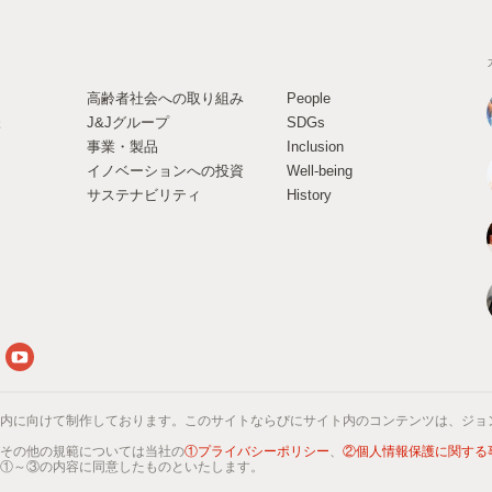
高齢者社会への取り組み
People
様
J&Jグループ
SDGs
事業・製品
Inclusion
イノベーションへの投資
Well-being
サステナビリティ
History
内に向けて制作しております。このサイトならびにサイト内のコンテンツは、ジョ
その他の規範については当社の
①プライバシーポリシー
、
②個人情報保護に関する
①～③の内容に同意したものといたします。