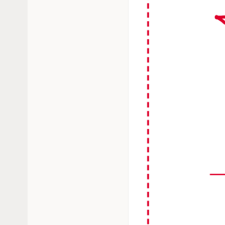
ドイツ語
英語
フランス語
ウルグアイ
アメリカ
ベネズエラ・ボリバル