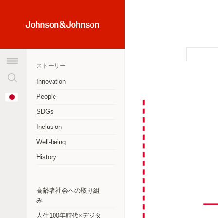
検
Home
索
Link
窓
(JNJ
を
Logo)
ストーリー
ク
リ
Innovation
ア
オーストラリア
Change
People
す
Country
アルゼンチン
る
SDGs
Inclusion
ブラジル
Well-being
カナダ
History
チリ
中華人民共和国
高齢者社会への取り組
み
コロンビア
人生100年時代×デジタ