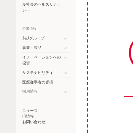
コスタリカ
ル社会のヘルスリテラ
シー
チェコ共和国
エクアドル
企業情報
ドイツ
J&Jグループ
Toggle
事業・製品
インド
submenu
Toggle
イノーベーションへの
submenu
日本
Toggle
投資
submenu
メキシコ
サステナビリティ
Toggle
医療従事者の皆様
ニュージーランド
submenu
採用情報
パラグアイ
Toggle
submenu
ペルー
ニュース
IR情報
フィリピン
お問い合わせ
ロシア