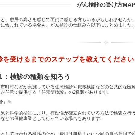
がん検診の受け方MA
くと、敷居の高さを感じて面倒に感じる方もいるかもしれませんが
診に含まれている場合も。がん検診の仕組みを以下にまとめました
検診を受けるまでのステップを教えてください
１：検診の種類を知ろう
、市町村などが実施している住民検診や職域検診などの公共的な医
関が任意で提供する「任意型検診」の2種類があります。
※
診」
結果と科学的検証により、有効性が確立されている方法で検査を行
者などの保健事業として行っている場合もあります。
策として行われる検診のため、費用は無料または少額の自己負担で