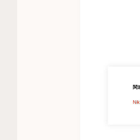
コ
ロ
ナ
時
代
の
健
診・
検
診
関
N