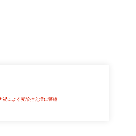
コ
ロ
ナ
時
代
医
療
受
診
の
ヒ
ン
ト
集
 コロナ禍による受診控え増に警鐘