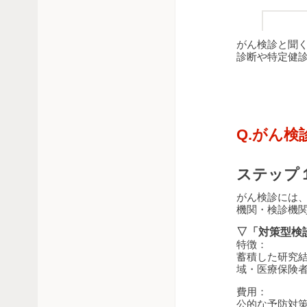
がん検診と聞
ドイツ語
英語
フランス語
診断や特定健
ウルグアイ
アメリカ
Q.がん
ベネズエラ・ボリバル
ステップ
がん検診には
機関・検診機
▽「対策型検
特徴：
蓄積した研究
域・医療保険
費用：
公的な予防対