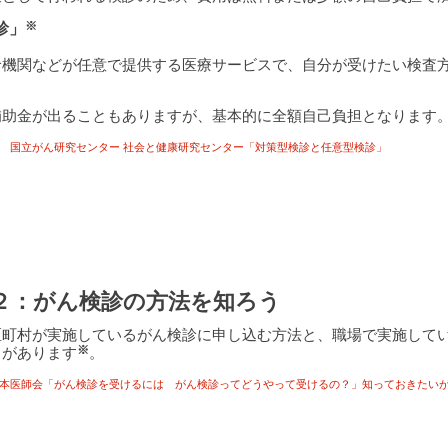
※
診」
診機関などが任意で提供する医療サービスで、自分が受けたい検査
補助金が出ることもありますが、基本的に全額自己負担となります
 国立がん研究センター 社会と健康研究センター「対策型検診と任意型検診」
２：がん検診の方法を知ろう
区町村が実施しているがん検診に申し込む方法と、職場で実施して
※
）があります
。
本医師会「がん検診を受けるには がん検診ってどうやって受けるの？」知っておきたい