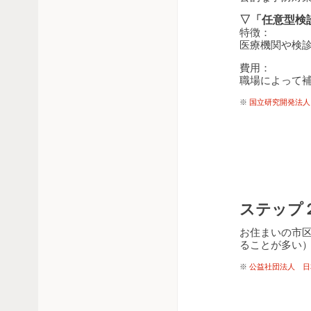
▽「任意型検
特徴：
医療機関や検
費用：
職場によって
※
国立研究開発法人
ステップ
お住まいの市
ることが多い
※
公益社団法人 日