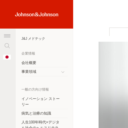
検
Home
索
Link
窓
(JNJ
を
Logo)
J&J メドテック
ク
リ
ア
オーストラリア
企業情報
Change
す
Country
会社概要
アルゼンチン
る
事業領域
ブラジル
Toggle
submenu
カナダ
一般の方向け情報
チリ
イノベーション ストー
リー
中華人民共和国
病気と治療の知識
コロンビア
人生100年時代×デジタ
ル社会のヘルスリテラ