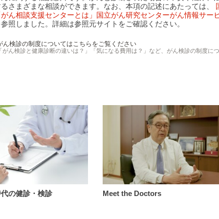
するさまざまな相談ができます。なお、本項の記述にあたっては、
「がん相談支援センターとは」国立がん研究センターがん情報サー
を参照しました。詳細は参照元サイトをご確認ください。
がん検診の制度についてはこちらをご覧ください
「がん検診と健康診断の違いは？」「気になる費用は？」など、がん検診の制度に
Meet
時代の健診・検診
Meet the Doctors
the
Doctors