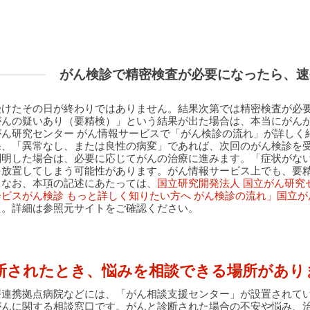
がん検診で精密検査が必要になったら、速
受けたその日が終わりではありません。結果次第では精密検査が必
がんの疑いあり（要精検）」という結果が出た場合は、本当にがん
がん研究センター がん情報サービスで「がん検診の流れ」が詳しく
果、「異常なし、または良性の病変」であれば、次回のがん検診を
判明した場合は、必要に応じてがんの治療に進みます。「症状がな
を放置してしまう可能性があります。がん情報サービス上でも、要
。なお、本項の記述にあたっては、
国立研究開発法人 国立がん研究
ビスがん検診 もっと詳しく知りたい方へ がん検診の流れ」国立
た。詳細は参照元サイトをご確認ください。
断されたとき、悩みを相談できる場所があり
療連携拠点病院などには、「がん相談支援センター」が設置されて
がんに関する相談窓口です。がんと診断された場合の不安や悩み、