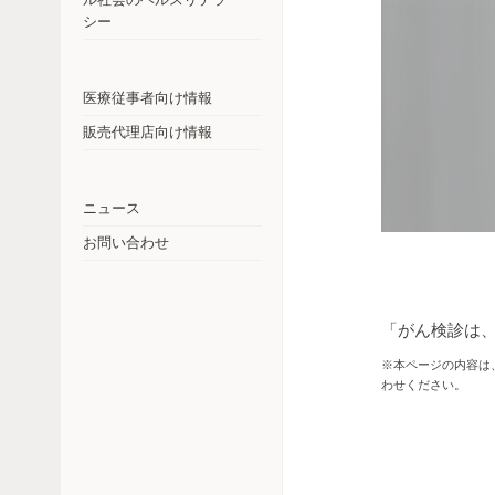
コスタリカ
シー
チェコ共和国
エクアドル
医療従事者向け情報
販売代理店向け情報
ドイツ
インド
ニュース
日本
お問い合わせ
メキシコ
ニュージーランド
「がん検診は
パラグアイ
※本ページの内容は
わせください。
ペルー
フィリピン
ロシア