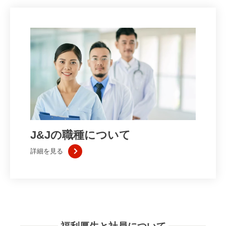
ジ
ョ
ン
ソ
ン・
エ
ン
ド・
ジ
ョ
J&Jの職種について
ン
ソ
詳細を見る
ン
の
職
種
紹
介