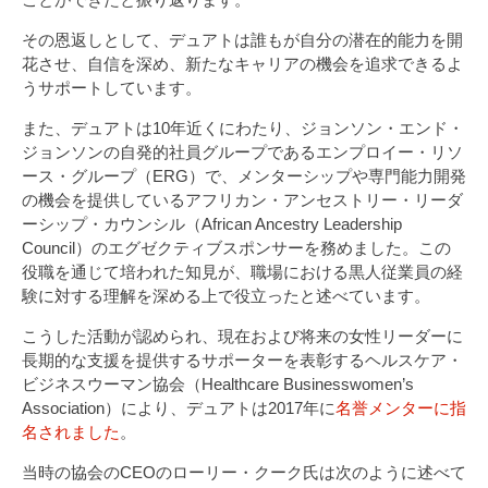
その恩返しとして、デュアトは誰もが自分の潜在的能力を開
花させ、自信を深め、新たなキャリアの機会を追求できるよ
うサポートしています。
また、デュアトは10年近くにわたり、ジョンソン・エンド・
ジョンソンの自発的社員グループであるエンプロイー・リソ
ース・グループ（ERG）で、メンターシップや専門能力開発
の機会を提供しているアフリカン・アンセストリー・リーダ
ーシップ・カウンシル（African Ancestry Leadership
Council）のエグゼクティブスポンサーを務めました。この
役職を通じて培われた知見が、職場における黒人従業員の経
験に対する理解を深める上で役立ったと述べています。
こうした活動が認められ、現在および将来の女性リーダーに
長期的な支援を提供するサポーターを表彰するヘルスケア・
ビジネスウーマン協会（Healthcare Businesswomen’s
Association）により、デュアトは2017年に
名誉メンターに指
名されました
。
当時の協会のCEOのローリー・クーク氏は次のように述べて