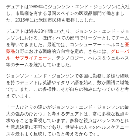
デュアトは1989年にジョンソン・エンド・ジョンソンに入社
し、市民権を有する母国スペインの医薬品部門で働きまし
た。2015年には米国市民権も取得しました。
デュアトは過去33年間にわたり、ジョンソン・エンド・ジョ
ンソンにおける、ほぼすべての部門でリーダーとしてチーム
を導いてきました。最近では、コンシューマー・ヘルスと
医
薬品
分野における戦略的方向性を定め、さらには、
グローバ
ル・サプライチェーン
、テクノロジー、ヘルス＆ウェルネス
等のチームを統括していました。
ジョンソン・エンド・ジョンソンで各国に勤務し多様な経験
を持つデュアトは英語やイタリア語を始め、数か国語に堪能
です。また、この多様性こそが自らの強みになっていると考
えています。
「一人ひとりの違いがジョンソン・エンド・ジョンソンの最
大の強みのひとつ」と考えるデュアトは、常に多様な視点を
求めることを重視しています。多様な視点はバランスのとれ
た意思決定に不可欠であり、世界中の人々のヘルスケアニー
ズを最もよく反映していると考えるからです。