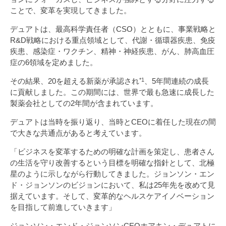
ことで、変革を実現してきました。
デュアトは、最高科学責任者（CSO）とともに、事業戦略と
R&D戦略における重点領域として、代謝・循環器疾患、免疫
疾患、感染症・ワクチン、精神・神経疾患、がん、肺高血圧
症の6領域を定めました。
その結果、20を超える新薬が承認され
、5年間連続の成長
*1
に貢献しました。この期間には、世界で最も急速に成長した
製薬会社としての2年間が含まれています。
デュアトは当時を振り返り、当時とCEOに着任した現在の間
で大きな共通点があると考えています。
「ビジネスを変革するための明確な計画を策定し、患者さん
の生活を守り改善するという目標を明確な指針として、北極
星のように示しながら行動してきました。ジョンソン・エン
ド・ジョンソンのビジョンにおいて、私は25年先を改めて見
据えています。そして、変革的なヘルスケアイノベーション
を目指して前進していきます」
ジョンソン・エンド・ジョンソンCEOホアキン・デュアトに