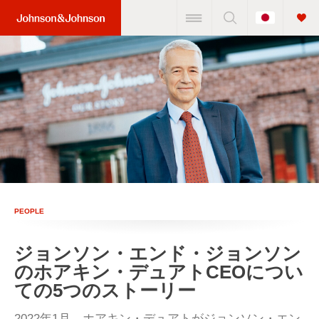
Change
Home
Country
Link
(JNJ
Logo)
PEOPLE
ジョンソン・エンド・ジョンソン
のホアキン・デュアトCEOについ
ての5つのストーリー
2022年1月、ホアキン・デュアトがジョンソン・エン