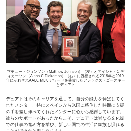
マチュー・ジョンソン（Matthew Johnson）（左）とアイシャ・C.デ
ィカーソン（Aisha C.Dickerson）（右）に祝福される2018年と2019
年にそれぞれAALC MLK アワードを受賞したアレックス・ゴースキー
とデュアト
デュアトはそのキャリアを通じて、自分の能力を伸ばしてく
れたメンター、特にスペインから米国に移住した時期に支援
の手を差し伸べてくれたメンターに心から感謝しています。
彼らのサポートがあったからこそ、デュアトは異なる文化圏
での仕事の進め方を学び、新しい国での生活に家族も慣れる
ことができたと振り返ります。