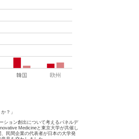
うか？」
ーション創出について考えるパネルデ
vative Medicineと東京大学が共催し
関、民間企業の代表者が日本の大学発
で意見を交わしました。