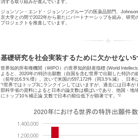
消する取り組みが進んでいます。
ジョンソン・エンド・ジョンソングループの医薬品部門、Johnson & Johnso
京大学との間で2022年から新たにパートナーシップを組み、研
プロジェクトを推進しています。
基礎研究を社会実装するために欠かせない5
世界知的所有権機関（WIPO）の世界知的財産指標 (World Intellectual Pro
よると、2020年の特許出願数（自国を含む世界で出願した特許の
（前年比6.9％増）。次いで米国の597,172件（同3.9％減）、日本は
世界ではトップ3にランクインしてはいますが、過去には日本が
*1
部科学省の資料によると日本の論文数は横ばいであり、他国・地
にトップ10％補正論 文数で日本の順位低下が顕著です。
*2