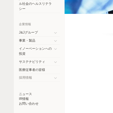
コスタリカ
ル社会のヘルスリテラ
シー
チェコ共和国
エクアドル
企業情報
ドイツ
J&Jグループ
Toggle
事業・製品
インド
submenu
Toggle
イノーベーションへの
submenu
日本
Toggle
投資
submenu
メキシコ
サステナビリティ
Toggle
医療従事者の皆様
ニュージーランド
submenu
採用情報
パラグアイ
Toggle
submenu
ペルー
ニュース
IR情報
フィリピン
お問い合わせ
ロシア