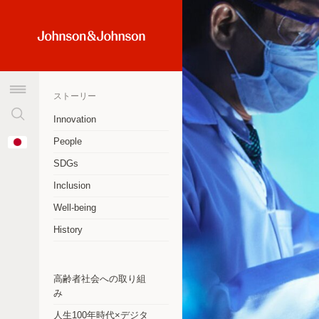
検
Home
索
Link
窓
(JNJ
を
Logo)
ストーリー
ク
リ
Innovation
ア
オーストラリア
Change
People
す
Country
アルゼンチン
る
SDGs
Inclusion
ブラジル
Well-being
カナダ
History
チリ
中華人民共和国
高齢者社会への取り組
み
コロンビア
人生100年時代×デジタ